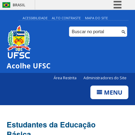
BRASIL
Simplifique!
ACESSIBILIDADE
ALTO CONTRASTE
MAPA DO SITE
Comunica BR
Participe
Acesso à informação
Legislação
Acolhe UFSC
Canais
Área Restrita
Administradores do Site
MENU
Estudantes da Educação
Básica