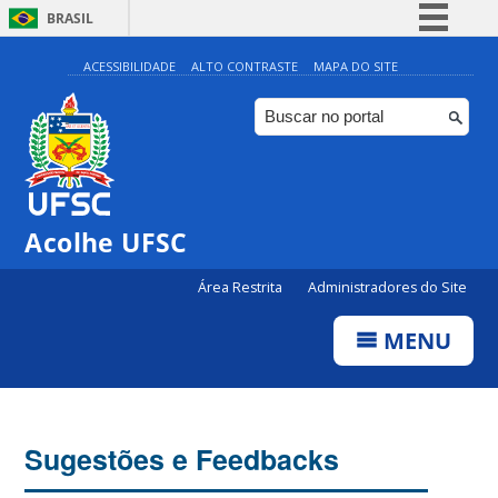
BRASIL
Simplifique!
ACESSIBILIDADE
ALTO CONTRASTE
MAPA DO SITE
Comunica BR
Participe
Acesso à informação
Legislação
Acolhe UFSC
Canais
Área Restrita
Administradores do Site
MENU
Sugestões e Feedbacks